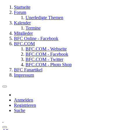
Startseite
Forum
Unerledigte Themen
Kalender
Termine
Mitglieder
BFC Online - Facebook
BFC.COM
BFC.COM - Webseite
BFC.COM - Facebook
BFC.COM - Twitter
BFC.COM - Photo Shop
BFC Fanartikel
Impressum
Anmelden
Registrieren
Suche