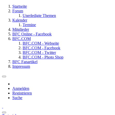
Startseite
Forum
Unerledigte Themen
Kalender
Termine
Mitglieder
BFC Online - Facebook
BFC.COM
BFC.COM - Webseite
BFC.COM - Facebook
BFC.COM - Twitter
BFC.COM - Photo Shop
BFC Fanartikel
Impressum
Anmelden
Registrieren
Suche