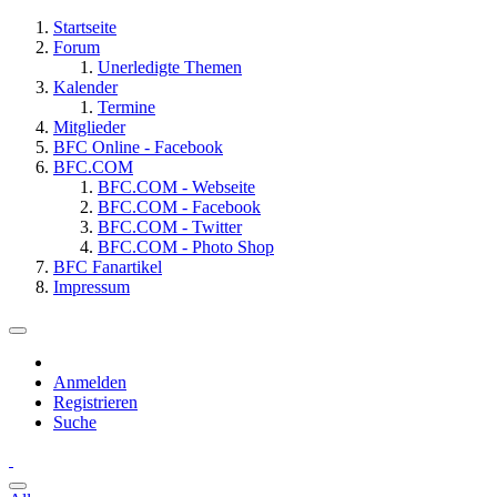
Startseite
Forum
Unerledigte Themen
Kalender
Termine
Mitglieder
BFC Online - Facebook
BFC.COM
BFC.COM - Webseite
BFC.COM - Facebook
BFC.COM - Twitter
BFC.COM - Photo Shop
BFC Fanartikel
Impressum
Anmelden
Registrieren
Suche