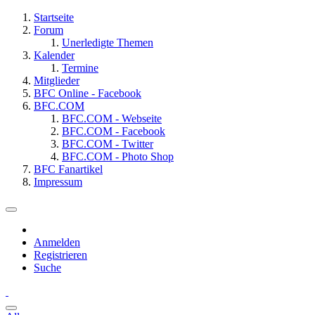
Startseite
Forum
Unerledigte Themen
Kalender
Termine
Mitglieder
BFC Online - Facebook
BFC.COM
BFC.COM - Webseite
BFC.COM - Facebook
BFC.COM - Twitter
BFC.COM - Photo Shop
BFC Fanartikel
Impressum
Anmelden
Registrieren
Suche