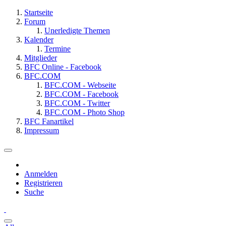
Startseite
Forum
Unerledigte Themen
Kalender
Termine
Mitglieder
BFC Online - Facebook
BFC.COM
BFC.COM - Webseite
BFC.COM - Facebook
BFC.COM - Twitter
BFC.COM - Photo Shop
BFC Fanartikel
Impressum
Anmelden
Registrieren
Suche