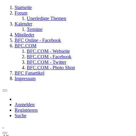
Startseite
Forum
Unerledigte Themen
Kalender
Termine
Mitglieder
BFC Online - Facebook
BFC.COM
BFC.COM - Webseite
BFC.COM - Facebook
BFC.COM - Twitter
BFC.COM - Photo Shop
BFC Fanartikel
Impressum
Anmelden
Registrieren
Suche