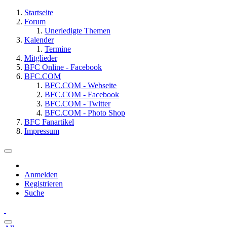
Startseite
Forum
Unerledigte Themen
Kalender
Termine
Mitglieder
BFC Online - Facebook
BFC.COM
BFC.COM - Webseite
BFC.COM - Facebook
BFC.COM - Twitter
BFC.COM - Photo Shop
BFC Fanartikel
Impressum
Anmelden
Registrieren
Suche