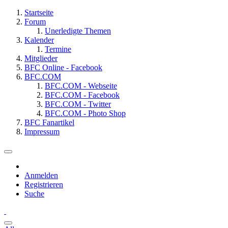
Startseite
Forum
Unerledigte Themen
Kalender
Termine
Mitglieder
BFC Online - Facebook
BFC.COM
BFC.COM - Webseite
BFC.COM - Facebook
BFC.COM - Twitter
BFC.COM - Photo Shop
BFC Fanartikel
Impressum
Anmelden
Registrieren
Suche