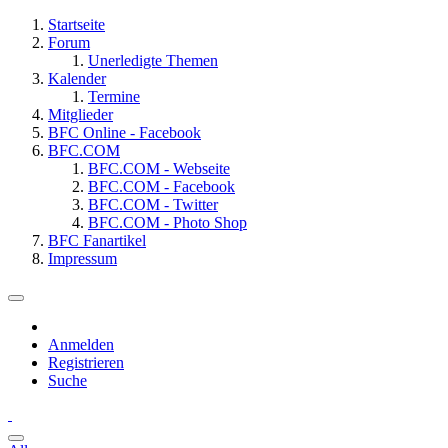
Startseite
Forum
Unerledigte Themen
Kalender
Termine
Mitglieder
BFC Online - Facebook
BFC.COM
BFC.COM - Webseite
BFC.COM - Facebook
BFC.COM - Twitter
BFC.COM - Photo Shop
BFC Fanartikel
Impressum
Anmelden
Registrieren
Suche