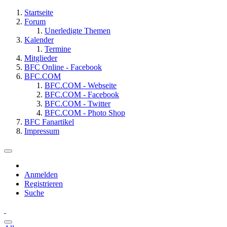
Startseite
Forum
Unerledigte Themen
Kalender
Termine
Mitglieder
BFC Online - Facebook
BFC.COM
BFC.COM - Webseite
BFC.COM - Facebook
BFC.COM - Twitter
BFC.COM - Photo Shop
BFC Fanartikel
Impressum
Anmelden
Registrieren
Suche