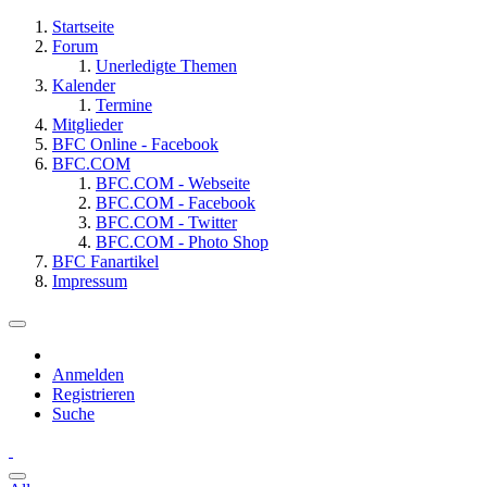
Startseite
Forum
Unerledigte Themen
Kalender
Termine
Mitglieder
BFC Online - Facebook
BFC.COM
BFC.COM - Webseite
BFC.COM - Facebook
BFC.COM - Twitter
BFC.COM - Photo Shop
BFC Fanartikel
Impressum
Anmelden
Registrieren
Suche