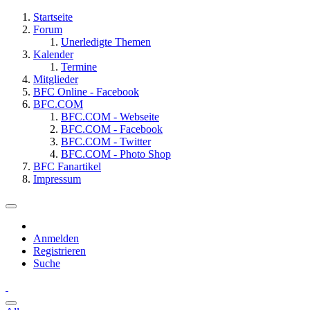
Startseite
Forum
Unerledigte Themen
Kalender
Termine
Mitglieder
BFC Online - Facebook
BFC.COM
BFC.COM - Webseite
BFC.COM - Facebook
BFC.COM - Twitter
BFC.COM - Photo Shop
BFC Fanartikel
Impressum
Anmelden
Registrieren
Suche