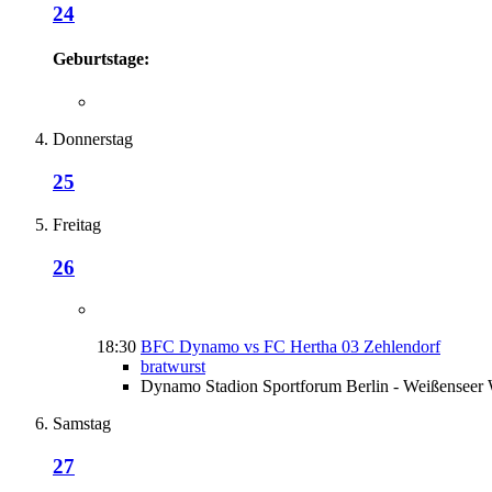
24
Geburtstage:
Donnerstag
25
Freitag
26
18:30
BFC Dynamo vs FC Hertha 03 Zehlendorf
bratwurst
Dynamo Stadion Sportforum Berlin - Weißenseer 
Samstag
27