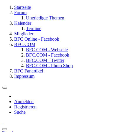
Startseite
Forum
Unerledigte Themen
Kalender
Termine
Mitglieder
BFC Online - Facebook
BFC.COM
BFC.COM - Webseite
BFC.COM - Facebook
BFC.COM - Twitter
BFC.COM - Photo Shop
BFC Fanartikel
Impressum
Anmelden
Registrieren
Suche