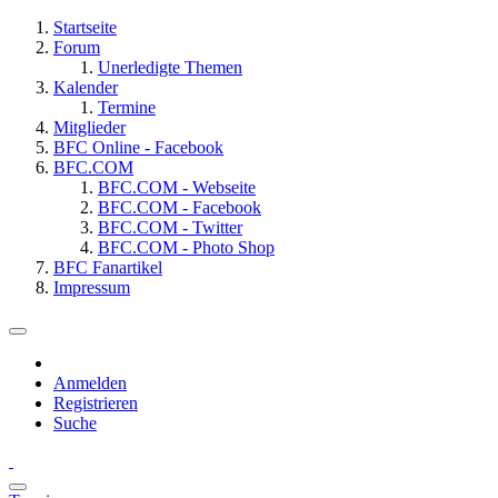
Startseite
Forum
Unerledigte Themen
Kalender
Termine
Mitglieder
BFC Online - Facebook
BFC.COM
BFC.COM - Webseite
BFC.COM - Facebook
BFC.COM - Twitter
BFC.COM - Photo Shop
BFC Fanartikel
Impressum
Anmelden
Registrieren
Suche