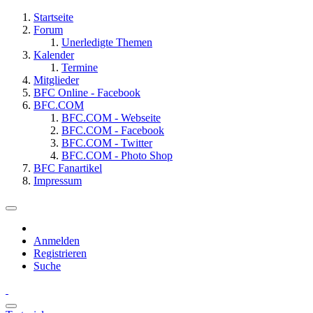
Startseite
Forum
Unerledigte Themen
Kalender
Termine
Mitglieder
BFC Online - Facebook
BFC.COM
BFC.COM - Webseite
BFC.COM - Facebook
BFC.COM - Twitter
BFC.COM - Photo Shop
BFC Fanartikel
Impressum
Anmelden
Registrieren
Suche