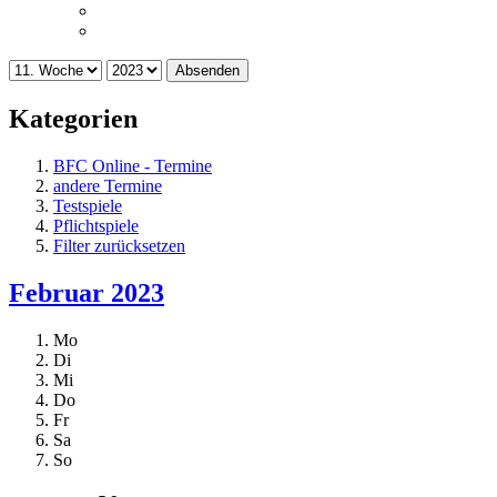
Absenden
Kategorien
BFC Online - Termine
andere Termine
Testspiele
Pflichtspiele
Filter zurücksetzen
Februar 2023
Mo
Di
Mi
Do
Fr
Sa
So