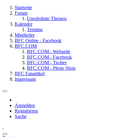
Startseite
Forum
Unerledigte Themen
Kalender
Termine
Mitglieder
BFC Online - Facebook
BFC.COM
BFC.COM - Webseite
BFC.COM - Facebook
BFC.COM - Twitter
BFC.COM - Photo Shop
BFC Fanartikel
Impressum
Anmelden
Registrieren
Suche