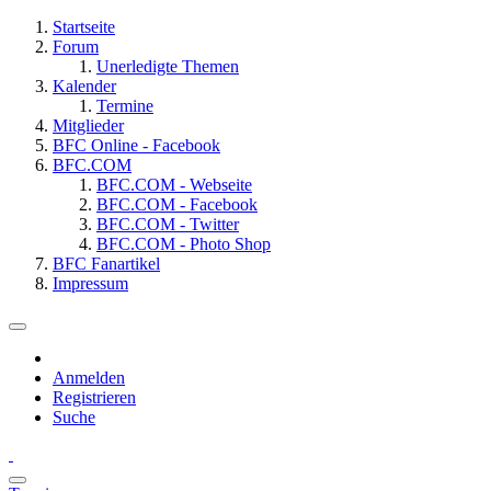
Startseite
Forum
Unerledigte Themen
Kalender
Termine
Mitglieder
BFC Online - Facebook
BFC.COM
BFC.COM - Webseite
BFC.COM - Facebook
BFC.COM - Twitter
BFC.COM - Photo Shop
BFC Fanartikel
Impressum
Anmelden
Registrieren
Suche