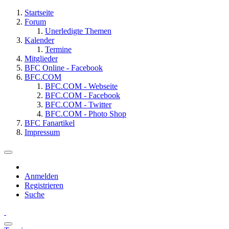
Startseite
Forum
Unerledigte Themen
Kalender
Termine
Mitglieder
BFC Online - Facebook
BFC.COM
BFC.COM - Webseite
BFC.COM - Facebook
BFC.COM - Twitter
BFC.COM - Photo Shop
BFC Fanartikel
Impressum
Anmelden
Registrieren
Suche