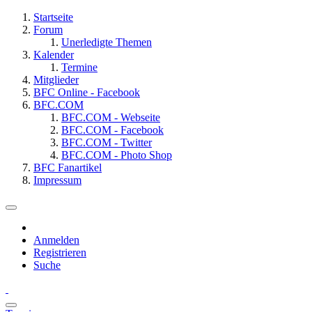
Startseite
Forum
Unerledigte Themen
Kalender
Termine
Mitglieder
BFC Online - Facebook
BFC.COM
BFC.COM - Webseite
BFC.COM - Facebook
BFC.COM - Twitter
BFC.COM - Photo Shop
BFC Fanartikel
Impressum
Anmelden
Registrieren
Suche