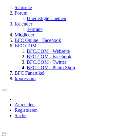
Startseite
Forum
Unerledigte Themen
Kalender
Termine
Mitglieder
BFC Online - Facebook
BFC.COM
BFC.COM - Webseite
BFC.COM - Facebook
BFC.COM - Twitter
BFC.COM - Photo Shop
BFC Fanartikel
Impressum
Anmelden
Registrieren
Suche