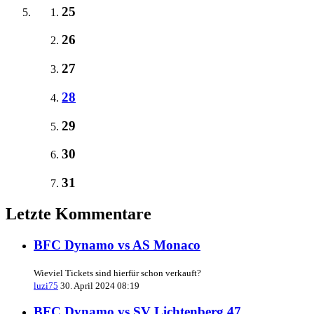
25
26
27
28
29
30
31
Letzte Kommentare
BFC Dynamo vs AS Monaco
Wieviel Tickets sind hierfür schon verkauft?
luzi75
30. April 2024 08:19
BFC Dynamo vs SV Lichtenberg 47