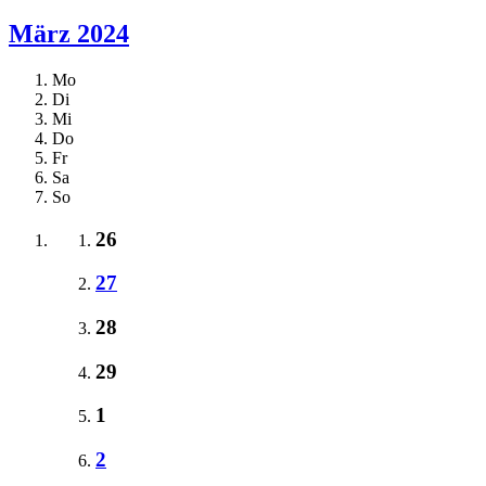
März 2024
Mo
Di
Mi
Do
Fr
Sa
So
26
27
28
29
1
2