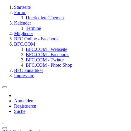
Startseite
Forum
Unerledigte Themen
Kalender
Termine
Mitglieder
BFC Online - Facebook
BFC.COM
BFC.COM - Webseite
BFC.COM - Facebook
BFC.COM - Twitter
BFC.COM - Photo Shop
BFC Fanartikel
Impressum
Anmelden
Registrieren
Suche