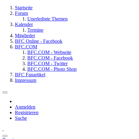
Startseite
Forum
Unerledigte Themen
Kalender
Termine
Mitglieder
BFC Online - Facebook
BFC.COM
BFC.COM - Webseite
BFC.COM - Facebook
BFC.COM - Twitter
BFC.COM - Photo Shop
BFC Fanartikel
Impressum
Anmelden
Registrieren
Suche