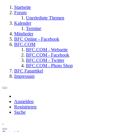
Startseite
Forum
Unerledigte Themen
Kalender
Termine
Mitglieder
BFC Online - Facebook
BFC.COM
BFC.COM - Webseite
BFC.COM - Facebook
BFC.COM - Twitter
BFC.COM - Photo Shop
BFC Fanartikel
Impressum
Anmelden
Registrieren
Suche