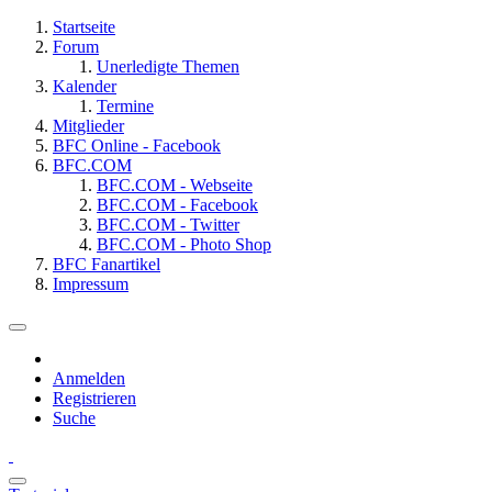
Startseite
Forum
Unerledigte Themen
Kalender
Termine
Mitglieder
BFC Online - Facebook
BFC.COM
BFC.COM - Webseite
BFC.COM - Facebook
BFC.COM - Twitter
BFC.COM - Photo Shop
BFC Fanartikel
Impressum
Anmelden
Registrieren
Suche