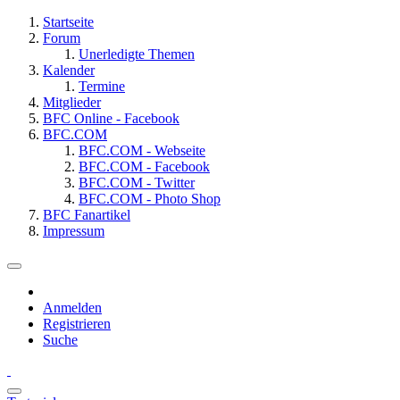
Startseite
Forum
Unerledigte Themen
Kalender
Termine
Mitglieder
BFC Online - Facebook
BFC.COM
BFC.COM - Webseite
BFC.COM - Facebook
BFC.COM - Twitter
BFC.COM - Photo Shop
BFC Fanartikel
Impressum
Anmelden
Registrieren
Suche