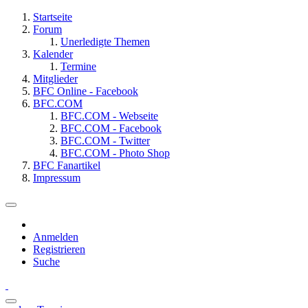
Startseite
Forum
Unerledigte Themen
Kalender
Termine
Mitglieder
BFC Online - Facebook
BFC.COM
BFC.COM - Webseite
BFC.COM - Facebook
BFC.COM - Twitter
BFC.COM - Photo Shop
BFC Fanartikel
Impressum
Anmelden
Registrieren
Suche