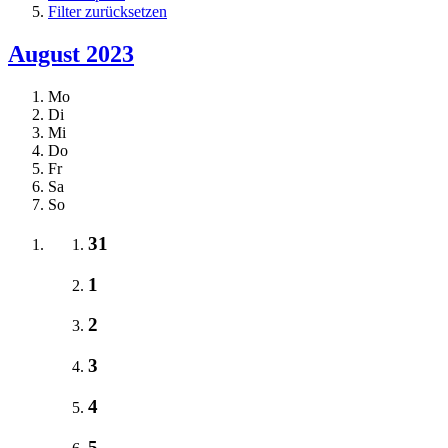
Filter zurücksetzen
August 2023
Mo
Di
Mi
Do
Fr
Sa
So
31
1
2
3
4
5