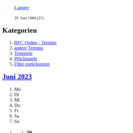
Langer
29. Juni 1986 (37)
Kategorien
BFC Online - Termine
andere Termine
Testspiele
Pflichtspiele
Filter zurücksetzen
Juni 2023
Mo
Di
Mi
Do
Fr
Sa
So
29