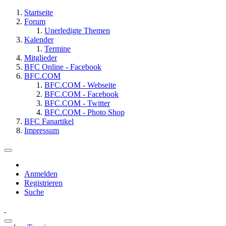
Startseite
Forum
Unerledigte Themen
Kalender
Termine
Mitglieder
BFC Online - Facebook
BFC.COM
BFC.COM - Webseite
BFC.COM - Facebook
BFC.COM - Twitter
BFC.COM - Photo Shop
BFC Fanartikel
Impressum
Anmelden
Registrieren
Suche