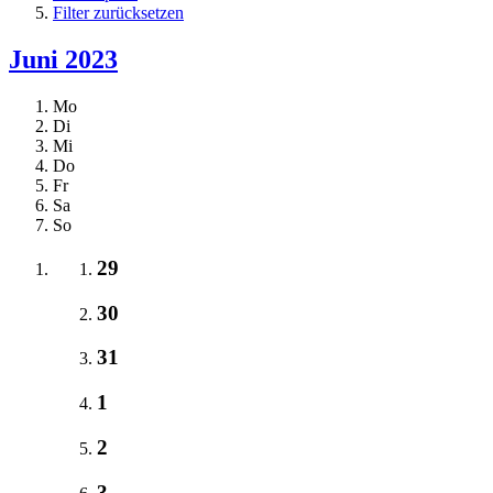
Filter zurücksetzen
Juni 2023
Mo
Di
Mi
Do
Fr
Sa
So
29
30
31
1
2
3