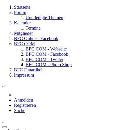
Startseite
Forum
Unerledigte Themen
Kalender
Termine
Mitglieder
BFC Online - Facebook
BFC.COM
BFC.COM - Webseite
BFC.COM - Facebook
BFC.COM - Twitter
BFC.COM - Photo Shop
BFC Fanartikel
Impressum
Anmelden
Registrieren
Suche