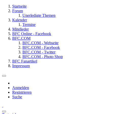
Startseite
Forum
Unerledigte Themen
Kalender
Termine
Mitglieder
BFC Online - Facebook
BFC.COM
BFC.COM - Webseite
BFC.COM - Facebook
BFC.COM - Twitter
BFC.COM - Photo Shop
BFC Fanartikel
Impressum
Anmelden
Registrieren
Suche