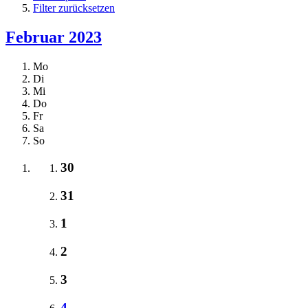
Filter zurücksetzen
Februar 2023
Mo
Di
Mi
Do
Fr
Sa
So
30
31
1
2
3
4