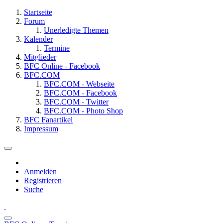
Startseite
Forum
Unerledigte Themen
Kalender
Termine
Mitglieder
BFC Online - Facebook
BFC.COM
BFC.COM - Webseite
BFC.COM - Facebook
BFC.COM - Twitter
BFC.COM - Photo Shop
BFC Fanartikel
Impressum
Anmelden
Registrieren
Suche