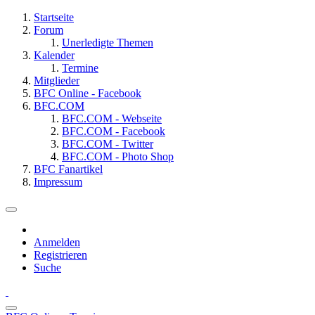
Startseite
Forum
Unerledigte Themen
Kalender
Termine
Mitglieder
BFC Online - Facebook
BFC.COM
BFC.COM - Webseite
BFC.COM - Facebook
BFC.COM - Twitter
BFC.COM - Photo Shop
BFC Fanartikel
Impressum
Anmelden
Registrieren
Suche