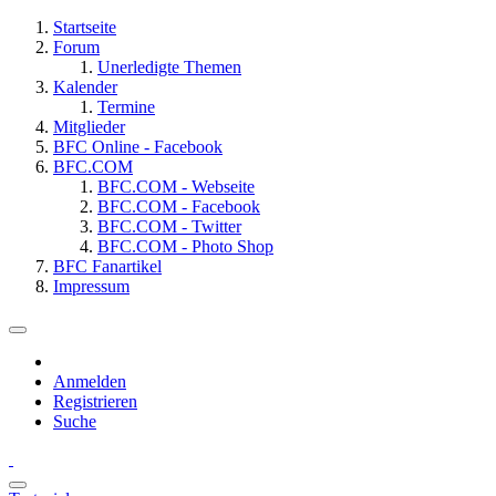
Startseite
Forum
Unerledigte Themen
Kalender
Termine
Mitglieder
BFC Online - Facebook
BFC.COM
BFC.COM - Webseite
BFC.COM - Facebook
BFC.COM - Twitter
BFC.COM - Photo Shop
BFC Fanartikel
Impressum
Anmelden
Registrieren
Suche