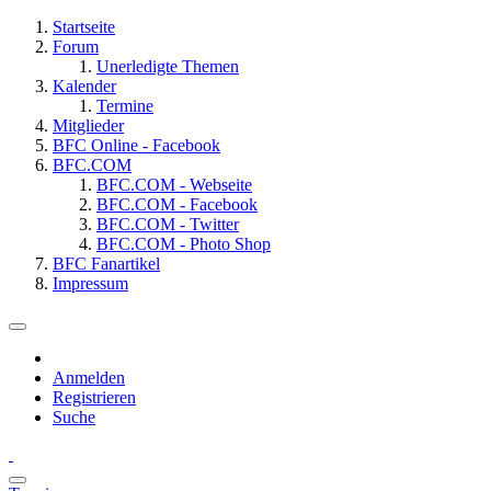
Startseite
Forum
Unerledigte Themen
Kalender
Termine
Mitglieder
BFC Online - Facebook
BFC.COM
BFC.COM - Webseite
BFC.COM - Facebook
BFC.COM - Twitter
BFC.COM - Photo Shop
BFC Fanartikel
Impressum
Anmelden
Registrieren
Suche