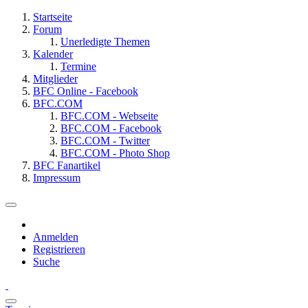
Startseite
Forum
Unerledigte Themen
Kalender
Termine
Mitglieder
BFC Online - Facebook
BFC.COM
BFC.COM - Webseite
BFC.COM - Facebook
BFC.COM - Twitter
BFC.COM - Photo Shop
BFC Fanartikel
Impressum
Anmelden
Registrieren
Suche