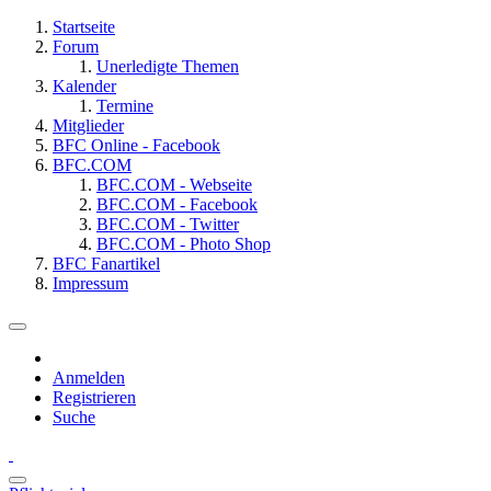
Startseite
Forum
Unerledigte Themen
Kalender
Termine
Mitglieder
BFC Online - Facebook
BFC.COM
BFC.COM - Webseite
BFC.COM - Facebook
BFC.COM - Twitter
BFC.COM - Photo Shop
BFC Fanartikel
Impressum
Anmelden
Registrieren
Suche