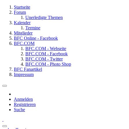
Startseite
Forum
Unerledigte Themen
Kalender
Termine
Mitglieder
BFC Online - Facebook
BFC.COM
BFC.COM - Webseite
BFC.COM - Facebook
BFC.COM - Twitter
BFC.COM - Photo Shop
BFC Fanartikel
Impressum
Anmelden
Registrieren
Suche