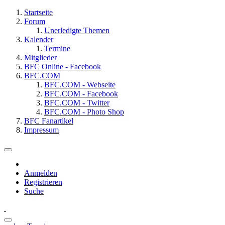
Startseite
Forum
Unerledigte Themen
Kalender
Termine
Mitglieder
BFC Online - Facebook
BFC.COM
BFC.COM - Webseite
BFC.COM - Facebook
BFC.COM - Twitter
BFC.COM - Photo Shop
BFC Fanartikel
Impressum
Anmelden
Registrieren
Suche