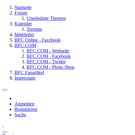
Startseite
Forum
Unerledigte Themen
Kalender
Termine
Mitglieder
BFC Online - Facebook
BFC.COM
BFC.COM - Webseite
BFC.COM - Facebook
BFC.COM - Twitter
BFC.COM - Photo Shop
BFC Fanartikel
Impressum
Anmelden
Registrieren
Suche