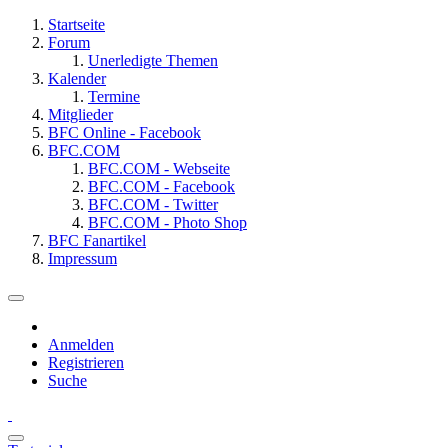
Startseite
Forum
Unerledigte Themen
Kalender
Termine
Mitglieder
BFC Online - Facebook
BFC.COM
BFC.COM - Webseite
BFC.COM - Facebook
BFC.COM - Twitter
BFC.COM - Photo Shop
BFC Fanartikel
Impressum
Anmelden
Registrieren
Suche