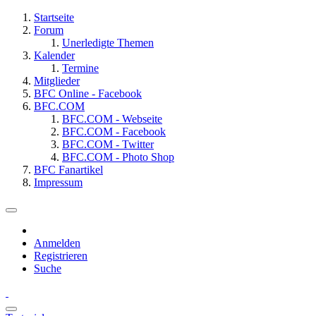
Startseite
Forum
Unerledigte Themen
Kalender
Termine
Mitglieder
BFC Online - Facebook
BFC.COM
BFC.COM - Webseite
BFC.COM - Facebook
BFC.COM - Twitter
BFC.COM - Photo Shop
BFC Fanartikel
Impressum
Anmelden
Registrieren
Suche