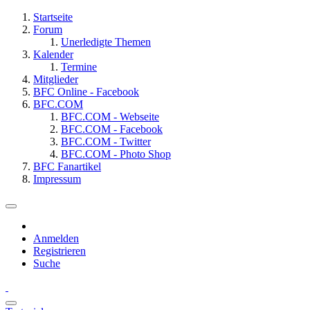
Startseite
Forum
Unerledigte Themen
Kalender
Termine
Mitglieder
BFC Online - Facebook
BFC.COM
BFC.COM - Webseite
BFC.COM - Facebook
BFC.COM - Twitter
BFC.COM - Photo Shop
BFC Fanartikel
Impressum
Anmelden
Registrieren
Suche