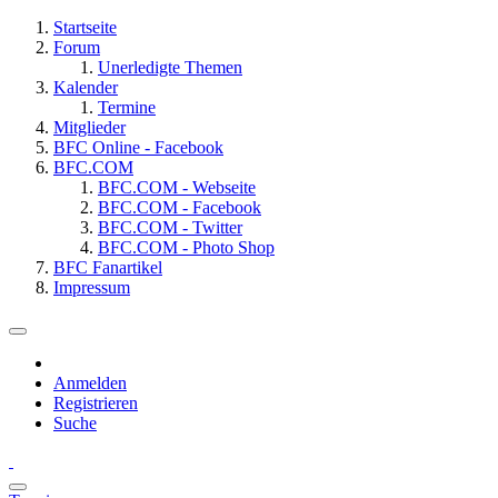
Startseite
Forum
Unerledigte Themen
Kalender
Termine
Mitglieder
BFC Online - Facebook
BFC.COM
BFC.COM - Webseite
BFC.COM - Facebook
BFC.COM - Twitter
BFC.COM - Photo Shop
BFC Fanartikel
Impressum
Anmelden
Registrieren
Suche