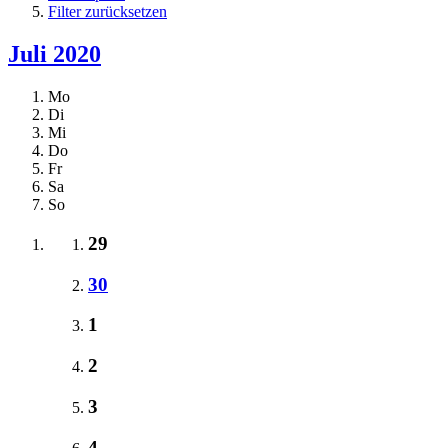
Filter zurücksetzen
Juli 2020
Mo
Di
Mi
Do
Fr
Sa
So
29
30
1
2
3
4