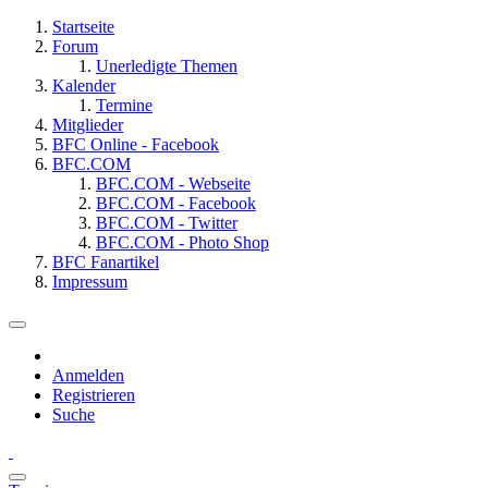
Startseite
Forum
Unerledigte Themen
Kalender
Termine
Mitglieder
BFC Online - Facebook
BFC.COM
BFC.COM - Webseite
BFC.COM - Facebook
BFC.COM - Twitter
BFC.COM - Photo Shop
BFC Fanartikel
Impressum
Anmelden
Registrieren
Suche