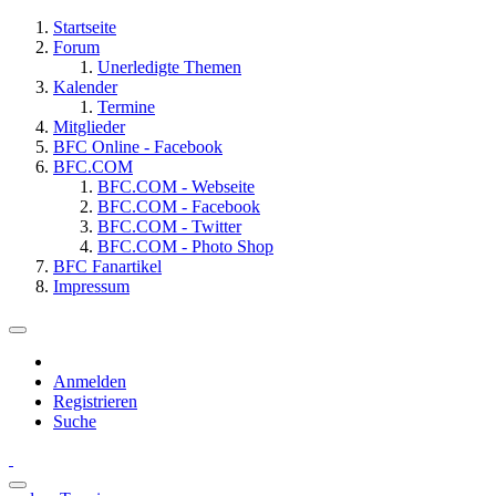
Startseite
Forum
Unerledigte Themen
Kalender
Termine
Mitglieder
BFC Online - Facebook
BFC.COM
BFC.COM - Webseite
BFC.COM - Facebook
BFC.COM - Twitter
BFC.COM - Photo Shop
BFC Fanartikel
Impressum
Anmelden
Registrieren
Suche