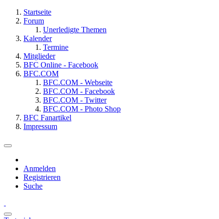
Startseite
Forum
Unerledigte Themen
Kalender
Termine
Mitglieder
BFC Online - Facebook
BFC.COM
BFC.COM - Webseite
BFC.COM - Facebook
BFC.COM - Twitter
BFC.COM - Photo Shop
BFC Fanartikel
Impressum
Anmelden
Registrieren
Suche