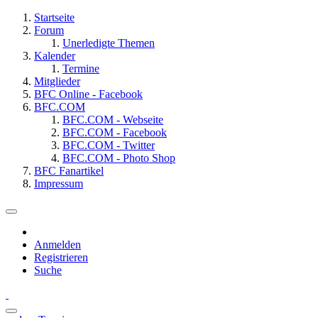
Startseite
Forum
Unerledigte Themen
Kalender
Termine
Mitglieder
BFC Online - Facebook
BFC.COM
BFC.COM - Webseite
BFC.COM - Facebook
BFC.COM - Twitter
BFC.COM - Photo Shop
BFC Fanartikel
Impressum
Anmelden
Registrieren
Suche