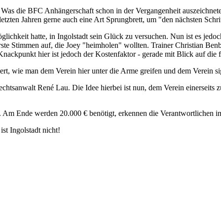
son. Was die BFC Anhängerschaft schon in der Vergangenheit auszeichn
etzten Jahren gerne auch eine Art Sprungbrett, um "den nächsten Schrit
öglichkeit hatte, in Ingolstadt sein Glück zu versuchen. Nun ist es jedo
te Stimmen auf, die Joey "heimholen" wollten. Trainer Christian Benben
kpunkt hier ist jedoch der Kostenfaktor - gerade mit Blick auf die f
ert, wie man dem Verein hier unter die Arme greifen und dem Verein s
tsanwalt René Lau. Die Idee hierbei ist nun, dem Verein einerseits zu 
m Ende werden 20.000 € benötigt, erkennen die Verantwortlichen im V
st Ingolstadt nicht!