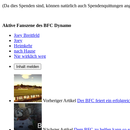
(Da dies Spenden sind, können natürlich auch Spendenquittungen ang
Aktive Fanszene des BFC Dynamo
Joey Breitfeld
Joey
Heimkehr
nach Hause
Nie wirklich weg
Inhalt melden
Vorheriger Artikel
Der BFC feiert ein erfolgrei
Nächster Artikel
Dem BFC zu helfen kann so ein