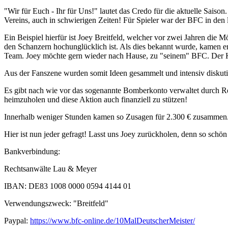
"Wir für Euch - Ihr für Uns!" lautet das Credo für die aktuelle Sai
Vereins, auch in schwierigen Zeiten! Für Spieler war der BFC in den l
Ein Beispiel hierfür ist Joey Breitfeld, welcher vor zwei Jahren die M
den Schanzern hochunglücklich ist. Als dies bekannt wurde, kamen ers
Team. Joey möchte gern wieder nach Hause, zu "seinem" BFC. Der Knac
Aus der Fanszene wurden somit Ideen gesammelt und intensiv diskuti
Es gibt nach wie vor das sogenannte Bomberkonto verwaltet durch Rech
heimzuholen und diese Aktion auch finanziell zu stützen!
Innerhalb weniger Stunden kamen so Zusagen für 2.300 € zusammen. A
Hier ist nun jeder gefragt! Lasst uns Joey zurückholen, denn so schön i
Bankverbindung:
Rechtsanwälte Lau & Meyer
IBAN: DE83 1008 0000 0594 4144 01
Verwendungszweck: "Breitfeld"
Paypal:
https://www.bfc-online.de/10MalDeutscherMeister/