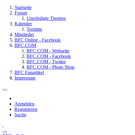
Startseite
Forum
Unerledigte Themen
Kalender
Termine
Mitglieder
BFC Online - Facebook
BFC.COM
BFC.COM - Webseite
BFC.COM - Facebook
BFC.COM - Twitter
BFC.COM - Photo Shop
BFC Fanartikel
Impressum
Anmelden
Registrieren
Suche