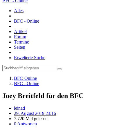
BFC - Online
Alles
BFC - Online
Artikel
Forum
Termine
Seiten
Erweiterte Suche
BFC-Online
BFC - Online
Joey Breitfeld für den BFC
leinad
29. August 2019 23:16
7.720 Mal gelesen
0 Antworten